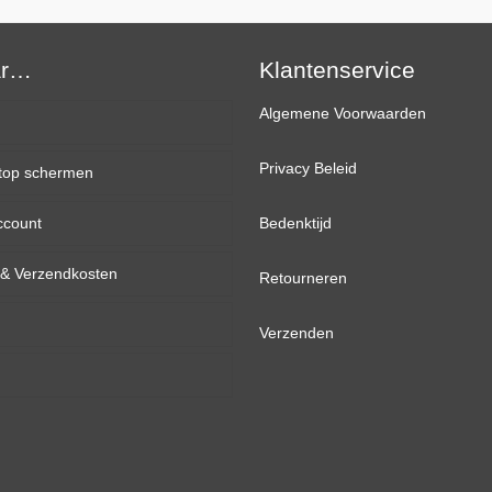
Mat
IPS
ar…
+
Klantenservice
Plak
Algemene Voorwaarden
Strips
aantal
Privacy Beleid
top schermen
ccount
inch
Bedenktijd
d & Verzendkosten
inch
Retourneren
inch
Verzenden
inch