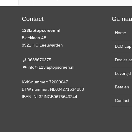
Contact
Ga na
123laptopscreen.nl
Home
Bleeklaan 4B
8921 HC Leeuwarden
LCD Lap
0638670375
Dealer a
13,3 
info@123laptopscreen.nl
Levertij
14,0 
KVK-nummer: 72009047
Betalen
15,6 
BTW nummer: NL004271534B83
IBAN: NL32INGB0675643244
Contact
17,3 