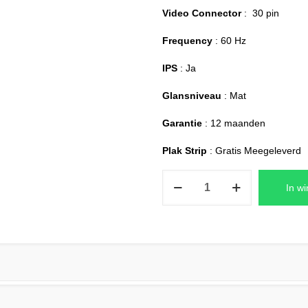
Video Connector
: 30 pin
Frequency
: 60 Hz
IPS
: Ja
Glansniveau
: Mat
Garantie
: 12 maanden
Plak Strip
: Gratis Meegeleverd
HP
In w
15s-
fq2880nd
Laptop
Scherm
Replacement
FHD
(1920×1080)