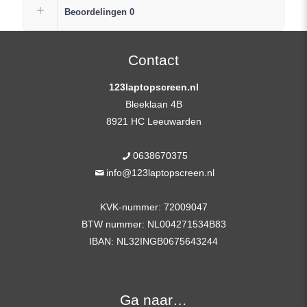
FHD
Beoordelingen
0
(1920×1080)
+
Gratis
Contact
Plak
123laptopscreen.nl
Strip
Bleeklaan 4B
aantal
8921 HC Leeuwarden
0638670375
info@123laptopscreen.nl
KVK-nummer: 72009047
BTW nummer: NL004271534B83
IBAN: NL32INGB0675643244
Ga naar…