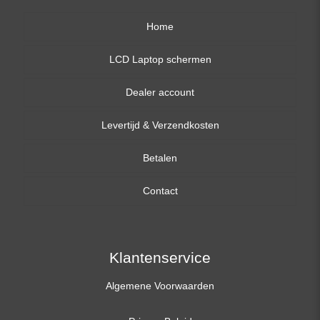
Home
LCD Laptop schermen
Dealer account
13,3 inch
Levertijd & Verzendkosten
14,0 inch
Betalen
15,6 inch
Contact
17,3 inch
Klantenservice
Algemene Voorwaarden