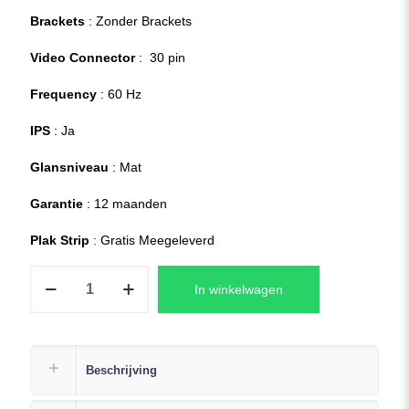
Brackets
: Zonder Brackets
Video Connector
: 30 pin
Frequency
: 60 Hz
IPS
: Ja
Glansniveau
: Mat
Garantie
: 12 maanden
Plak Strip
: Gratis Meegeleverd
HP
In winkelwagen
15s-
fq2812nd
Laptop
Scherm
Beschrijving
Replacement