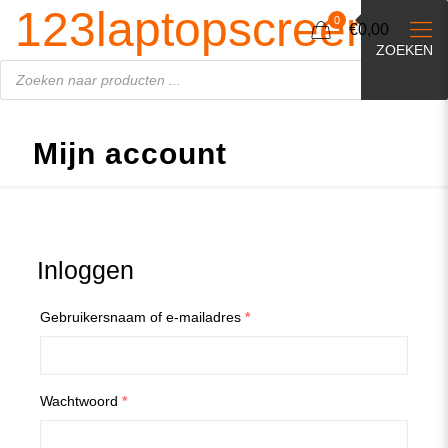
Producten
123laptopscreen.nl
zoeken
0
€0,00
ZOEKEN
Mijn account
Inloggen
Gebruikersnaam of e-mailadres
*
Wachtwoord
*