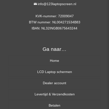
info@123laptopscreen.nl
KVK-nummer: 72009047
BTW nummer: NL004271534B83
IBAN: NL32INGB0675643244
Ga naar…
Home
LCD Laptop schermen
Dealer account
13,3 inch
Levertijd & Verzendkosten
14,0 inch
Betalen
15,6 inch