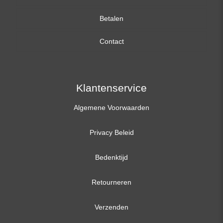
Betalen
15,6 inch
Contact
17,3 inch
Klantenservice
Algemene Voorwaarden
Privacy Beleid
Bedenktijd
Retourneren
Verzenden