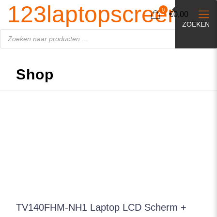
Producten
123laptopscreen.nl
zoeken
0
€0,00
ZOEKEN
Shop
TV140FHM-NH1 Laptop LCD Scherm +