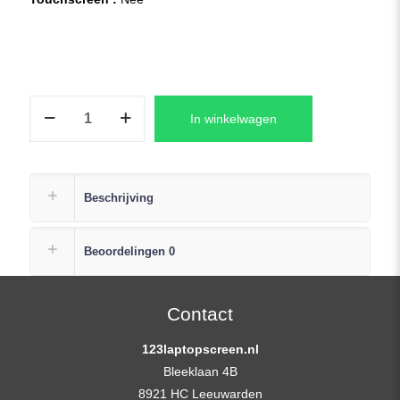
TV140FHM-
In winkelwagen
NH1
Laptop
LCD
Scherm
Beschrijving
+
Gratis
Beoordelingen
0
Plak
Strip
aantal
Contact
123laptopscreen.nl
Bleeklaan 4B
8921 HC Leeuwarden