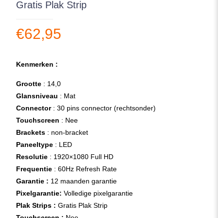
Gratis Plak Strip
€
62,95
Kenmerken :
Grootte
: 14,0
Glansniveau
: Mat
Connector
: 30 pins connector (rechtsonder)
Touchscreen
: Nee
Brackets
: non-bracket
Paneeltype
: LED
Resolutie
: 1920×1080 Full HD
Frequentie
: 60Hz Refresh Rate
Garantie :
12 maanden garantie
Pixelgarantie:
Volledige pixelgarantie
Plak Strips :
Gratis Plak Strip
Touchscreen :
Nee