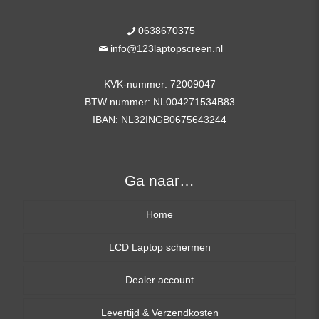
0638670375
info@123laptopscreen.nl
KVK-nummer: 72009047
BTW nummer: NL004271534B83
IBAN: NL32INGB0675643244
Ga naar…
Home
LCD Laptop schermen
Dealer account
13,3 inch
Levertijd & Verzendkosten
14,0 inch