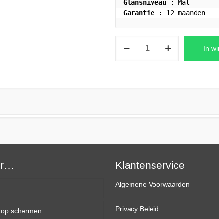
Glansniveau
Garantie
 : 12 maanden
NV156FHM-
In w
N48
V8.4
LCD
Scherm
15,6″
1920×1080
Full-
HD
Mat
ar…
Ultra
Klantenservice
Slim
Algemene Voorwaarden
IPS
eDP
Privacy Beleid
top schermen
aantal