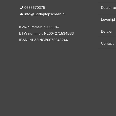
0638670375
Dealer a
13,3 
info@123laptopscreen.nl
Levertij
14,0 
KVK-nummer: 72009047
Betalen
15,6 
BTW nummer: NL004271534B83
IBAN: NL32INGB0675643244
Contact
17,3 