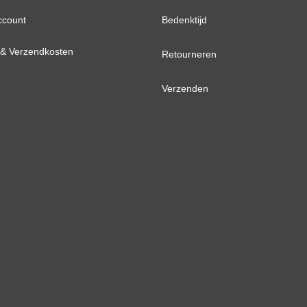
ccount
inch
Bedenktijd
d & Verzendkosten
inch
Retourneren
inch
Verzenden
inch