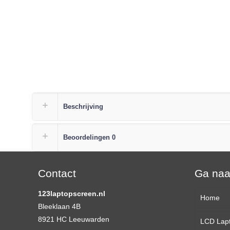
Beschrijving
Beoordelingen
0
Contact
Ga na
123laptopscreen.nl
Home
Bleeklaan 4B
8921 HC Leeuwarden
LCD Lap