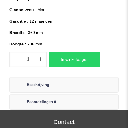
Glansniveau
: Mat
Garantie
: 12 maanden
Breedte
: 360 mm
Hoogte :
206 mm
NV156FHM-
In winkelwagen
N43
V5.2
Laptop
LCD
Beschrijving
Scherm
15,6″
Beoordelingen
0
(1920×1080)
Full-
HD
Contact
Mat