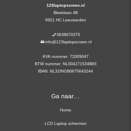
123laptopscreen.nl
aantal
Bleeklaan 4B
8921 HC Leeuwarden
0638670375
info@123laptopscreen.nl
KVK-nummer: 72009047
BTW nummer: NL004271534B83
IBAN: NL32INGB0675643244
Ga naar…
Home
LCD Laptop schermen