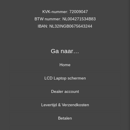
KVK-nummer: 72009047
BTW nummer: NL004271534B83
IBAN: NL32INGB0675643244
Ga naar…
Home
LCD Laptop schermen
Dealer account
13,3 inch
Levertijd & Verzendkosten
14,0 inch
Betalen
15,6 inch