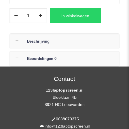
NV140FHM-
In winkelwagen
N65
V8.0
LCD
Scherm
Beschrijving
14,0″
1920×1080
Beoordelingen
0
Full-
HD
Mat
Contact
IPS
123laptopscreen.nl
eDP
Bleeklaan 4B
aantal
8921 HC Leeuwarden
0638670375
info@123laptopscreen.nl