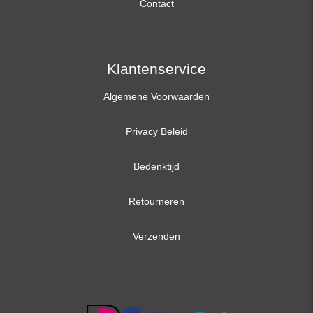
Contact
17,3 inch
Klantenservice
Algemene Voorwaarden
Privacy Beleid
Bedenktijd
Retourneren
Verzenden