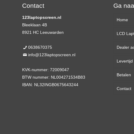
Contact
Ga na
123laptopscreen.nl
Home
Bleeklaan 4B
8921 HC Leeuwarden
LCD Lap
0638670375
Dealer a
13,3 
info@123laptopscreen.nl
Levertij
14,0 
KVK-nummer: 72009047
Betalen
15,6 
BTW nummer: NL004271534B83
IBAN: NL32INGB0675643244
Contact
17,3 