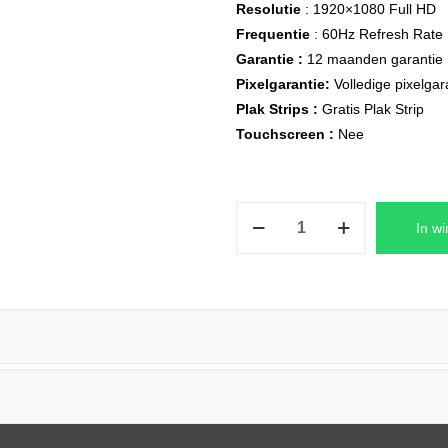
Resolutie
: 1920×1080 Full HD
Frequentie
: 60Hz Refresh Rate
Garantie :
12 maanden garantie
Pixelgarantie:
Volledige pixelgar
Plak Strips :
Gratis Plak Strip
Touchscreen :
Nee
NV140FHM-
In w
N4C
Laptop
LCD
Scherm
14,0″
1920×1080
Full-
HD
Mat