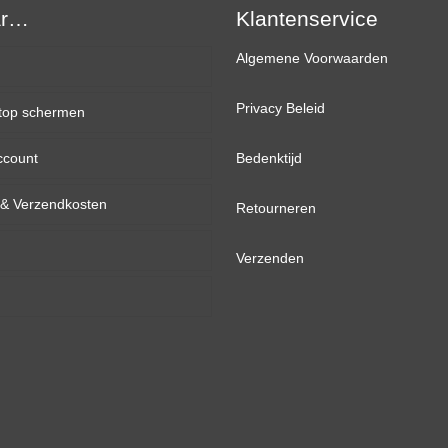
ar…
Ultra
Klantenservice
Slim
Algemene Voorwaarden
IPS
eDP
Privacy Beleid
top schermen
aantal
ccount
inch
Bedenktijd
d & Verzendkosten
inch
Retourneren
inch
Verzenden
inch