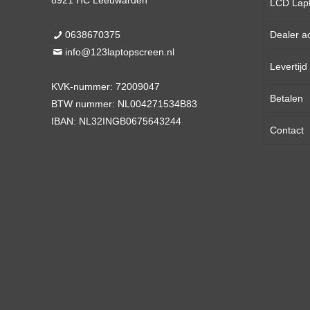
8921 HC Leeuwarden
LCD Lap
0638670375
Dealer a
13,3 
info@123laptopscreen.nl
Levertij
14,0 
KVK-nummer: 72009047
Betalen
15,6 
BTW nummer: NL004271534B83
IBAN: NL32INGB0675643244
Contact
17,3 