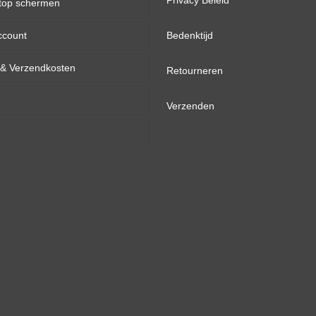
Privacy Beleid
top schermen
eDP
aantal
ccount
inch
Bedenktijd
d & Verzendkosten
inch
Retourneren
inch
Verzenden
inch