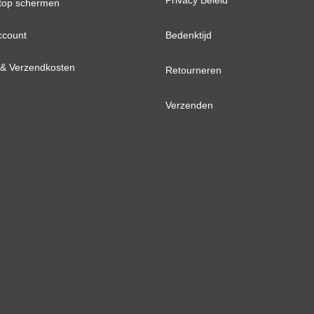
Privacy Beleid
top schermen
aantal
ccount
inch
Bedenktijd
d & Verzendkosten
inch
Retourneren
inch
Verzenden
inch