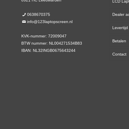
8921 HC Leeuwarden
LCD Lap
0638670375
Dealer a
13,3 
info@123laptopscreen.nl
Levertij
14,0 
KVK-nummer: 72009047
Betalen
15,6 
BTW nummer: NL004271534B83
IBAN: NL32INGB0675643244
Contact
17,3 