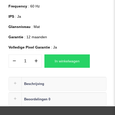
Frequency
: 60 Hz
IPS
: Ja
Glansniveau
: Mat
Garantie
: 12 maanden
Volledige Pixel Garantie
: Ja
N156HGE-
In winkelwagen
EA2
REV.B2
Laptop
LCD
Beschrijving
Scherm
15,6″
Beoordelingen
0
1920×1080
Full-
HD