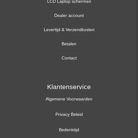
LCD Laptop schermen
Dealer account
13,3 inch
Levertijd & Verzendkosten
14,0 inch
Betalen
15,6 inch
Contact
17,3 inch
Klantenservice
Algemene Voorwaarden
Privacy Beleid
Bedenktijd