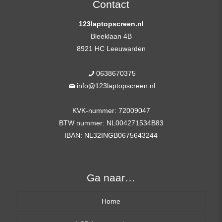
Contact
Mat
123laptopscreen.nl
Brackets
Bleeklaan 4B
aantal
8921 HC Leeuwarden
0638670375
info@123laptopscreen.nl
KVK-nummer: 72009047
BTW nummer: NL004271534B83
IBAN: NL32INGB0675643244
Ga naar…
Home