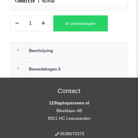
Conditie : 
Nieuw
N156HGA-
In winkelwagen
EB3
REV.C4
LCD
Scherm
Beschrijving
15,6″
1920×1080
Beoordelingen
0
Full-
HD
Mat
Contact
Slim
123laptopscreen.nl
IPS
Bleeklaan 4B
eDP
8921 HC Leeuwarden
aantal
0638670375