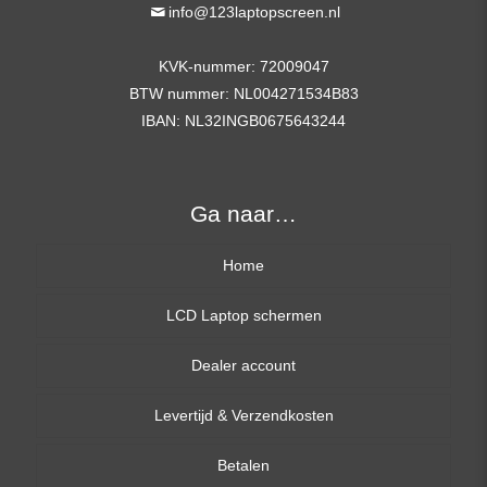
info@123laptopscreen.nl
KVK-nummer: 72009047
BTW nummer: NL004271534B83
IBAN: NL32INGB0675643244
Ga naar…
Home
LCD Laptop schermen
Dealer account
13,3 inch
Levertijd & Verzendkosten
14,0 inch
Betalen
15,6 inch