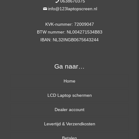
0638670375
info@123laptopscreen.nl
KVK-nummer: 72009047
BTW nummer: NL004271534B83
IBAN: NL32INGB0675643244
Ga naar…
Home
LCD Laptop schermen
Dealer account
13,3 inch
Levertijd & Verzendkosten
14,0 inch
Betalen
15,6 inch