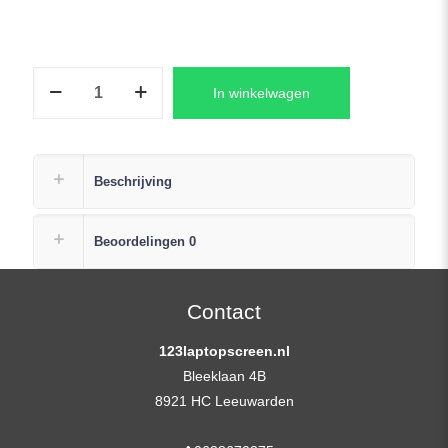
N156HCE-
In winkelwagen
EN1
REV.C2
Laptop
LCD
Beschrijving
Scherm
+
Beoordelingen
0
Plak
Strip
aantal
Contact
123laptopscreen.nl
Bleeklaan 4B
8921 HC Leeuwarden