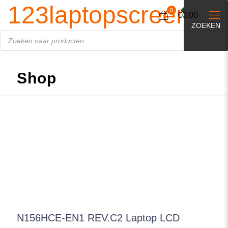
Producten
123laptopscreen.nl
zoeken
0
€0,00
ZOEKEN
Shop
N156HCE-EN1 REV.C2 Laptop LCD