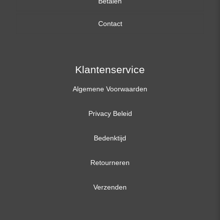
Betalen
15,6 inch
Contact
17,3 inch
Klantenservice
Algemene Voorwaarden
Privacy Beleid
Bedenktijd
Retourneren
Verzenden