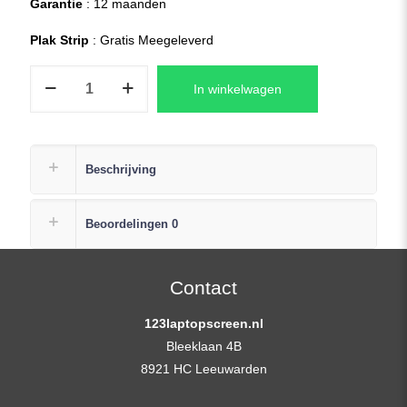
Garantie
: 12 maanden
Plak Strip
: Gratis Meegeleverd
N156HCA-
In winkelwagen
EN1
REV.C1
Laptop
LCD
Beschrijving
Scherm
Replacement
Beoordelingen
0
+
Gratis
Plak
Contact
Strip
123laptopscreen.nl
aantal
Bleeklaan 4B
8921 HC Leeuwarden