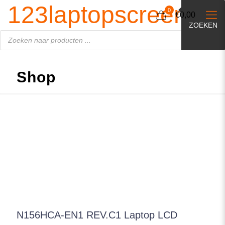
Producten
123laptopscreen.nl
zoeken
0
€0,00
ZOEKEN
Shop
N156HCA-EN1 REV.C1 Laptop LCD