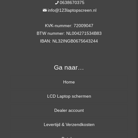
0638670375
info@123laptopscreen.nl
KVK-nummer: 72009047
BTW nummer: NL004271534B83
IBAN: NL32INGB0675643244
Ga naar…
Home
LCD Laptop schermen
Dealer account
13,3 inch
Levertijd & Verzendkosten
14,0 inch