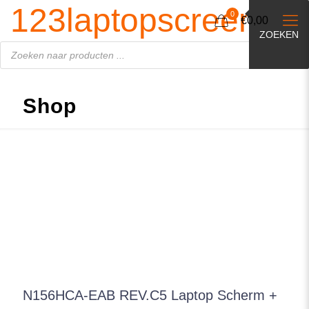
Producten
123laptopscreen.nl
zoeken
0
€0,00
ZOEKEN
Shop
N156HCA-EAB REV.C5 Laptop Scherm +