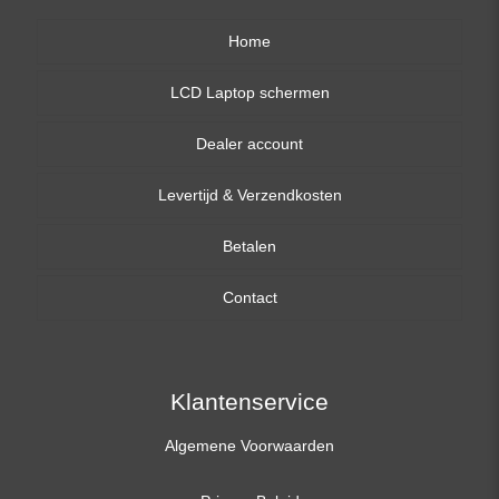
Home
LCD Laptop schermen
Dealer account
13,3 inch
Levertijd & Verzendkosten
14,0 inch
Betalen
15,6 inch
Contact
17,3 inch
Klantenservice
Algemene Voorwaarden