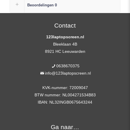
Replacement
Beoordelingen
0
Scherm
FHD
(1920×1080)
Contact
Mat
123laptopscreen.nl
IPS
Bleeklaan 4B
+
8921 HC Leeuwarden
Plak
Strips
0638670375
aantal
info@123laptopscreen.nl
KVK-nummer: 72009047
BTW nummer: NL004271534B83
IBAN: NL32INGB0675643244
Ga naar…