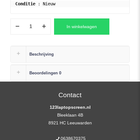
Conditie
 : Nieuw
LP156WFC(SP)
In winkelwagen
(Y1)
LCD
Scherm
15,6″
Beschrijving
1920×1080
Full-
Beoordelingen
0
HD
Mat
Ultra
Contact
Slim
123laptopscreen.nl
IPS
Bleeklaan 4B
eDP
8921 HC Leeuwarden
(embedded
controller
0638670375
print)