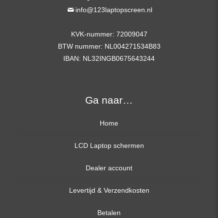
info@123laptopscreen.nl
aantal
KVK-nummer: 72009047
BTW nummer: NL004271534B83
IBAN: NL32INGB0675643244
Ga naar…
Home
LCD Laptop schermen
Dealer account
13,3 inch
Levertijd & Verzendkosten
14,0 inch
Betalen
15,6 inch