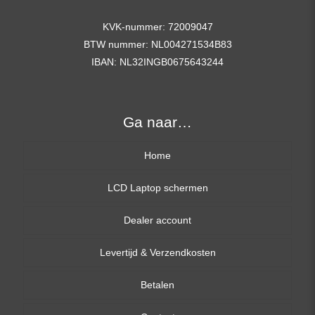
KVK-nummer: 72009047
BTW nummer: NL004271534B83
IBAN: NL32INGB0675643244
Ga naar…
Home
LCD Laptop schermen
Dealer account
13,3 inch
Levertijd & Verzendkosten
14,0 inch
Betalen
15,6 inch