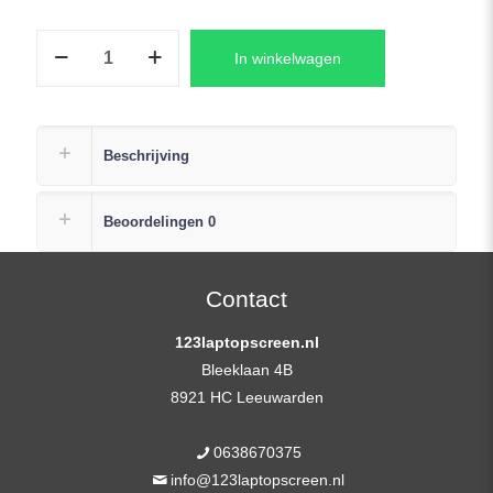
LP156WFC(SP)
In winkelwagen
(MA)
Laptop
LCD
Scherm
Beschrijving
+
Plak
Beoordelingen
0
Strip
aantal
Contact
123laptopscreen.nl
Bleeklaan 4B
8921 HC Leeuwarden
0638670375
info@123laptopscreen.nl