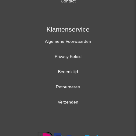
Contact
17,3 inch
Klantenservice
Algemene Voorwaarden
Privacy Beleid
Bedenktijd
Retourneren
Verzenden