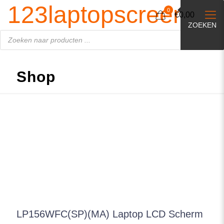
Producten
123laptopscreen.nl
zoeken
0
€0,00
ZOEKEN
Shop
LP156WFC(SP)(MA) Laptop LCD Scherm