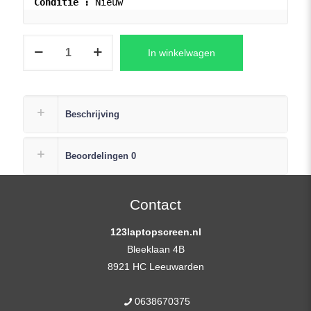
Conditie : 
Nieuw
LP156WFC(SP)
In winkelwagen
(F6)
LCD
Scherm
15,6″
Beschrijving
1920×1080
Full-
Beoordelingen
0
HD
Mat
Slim
Contact
IPS
123laptopscreen.nl
eDP
Bleeklaan 4B
aantal
8921 HC Leeuwarden
0638670375