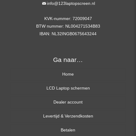
info@123laptopscreen.nl
KVK-nummer: 72009047
BTW nummer: NL004271534B83
IBAN: NL32INGB0675643244
Ga naar…
Home
LCD Laptop schermen
Dealer account
13,3 inch
Levertijd & Verzendkosten
14,0 inch
Betalen
15,6 inch