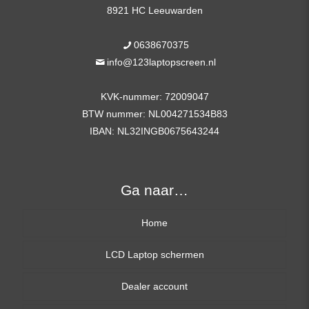
8921 HC Leeuwarden
0638670375
info@123laptopscreen.nl
KVK-nummer: 72009047
BTW nummer: NL004271534B83
IBAN: NL32INGB0675643244
Ga naar…
Home
LCD Laptop schermen
Dealer account
13,3 inch