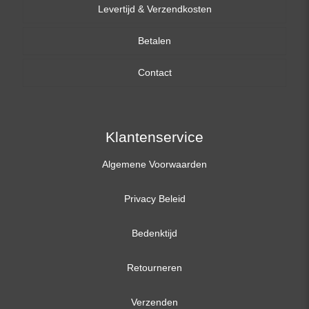
Levertijd & Verzendkosten
14,0 inch
Betalen
15,6 inch
Contact
17,3 inch
Klantenservice
Algemene Voorwaarden
Privacy Beleid
Bedenktijd
Retourneren
Verzenden