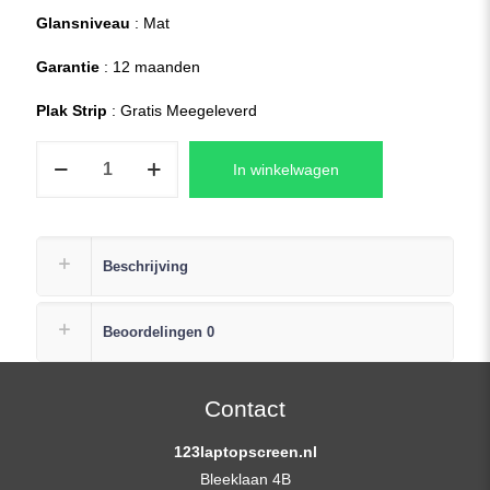
Glansniveau
: Mat
Garantie
: 12 maanden
Plak Strip
: Gratis Meegeleverd
LP156WF9(SP)
In winkelwagen
(L2)
Laptop
Scherm
+
Beschrijving
Plak
Strip
Beoordelingen
0
1920×1080
Full-
HD
Contact
aantal
123laptopscreen.nl
Bleeklaan 4B