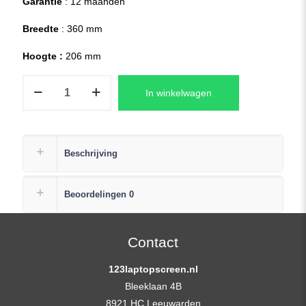
Garantie
: 12 maanden
Breedte
: 360 mm
Hoogte :
206 mm
LP156WF6(SP)
In winkelwagen
(K5)
Laptop
Replacement
Scherm
Beschrijving
15,6
(1920×1080)
Beoordelingen
0
Full-
HD
Mat
Contact
aantal
123laptopscreen.nl
Bleeklaan 4B
8921 HC Leeuwarden