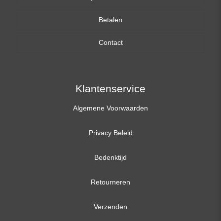
Betalen
15,6 inch
Contact
17,3 inch
Klantenservice
Algemene Voorwaarden
Privacy Beleid
Bedenktijd
Retourneren
Verzenden