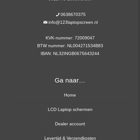
0638670375
info@123laptopscreen.nl
KVK-nummer: 72009047
BTW nummer: NL004271534B83
IBAN: NL32INGB0675643244
Ga naar…
Home
LCD Laptop schermen
Dealer account
13,3 inch
Levertijd & Verzendkosten
14,0 inch