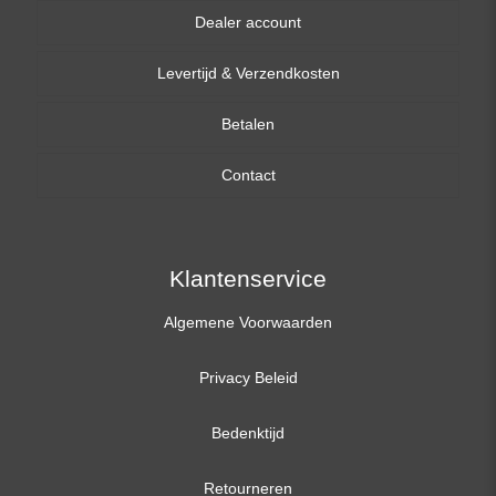
Dealer account
13,3 inch
Levertijd & Verzendkosten
14,0 inch
Betalen
15,6 inch
Contact
17,3 inch
Klantenservice
Algemene Voorwaarden
Privacy Beleid
Bedenktijd
Retourneren