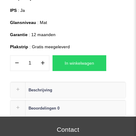
IPS
: Ja
Glansniveau
: Mat
Garantie
: 12 maanden
Plakstrip
: Gratis meegeleverd
LM156LF1F
In winkelwagen
Laptop
LCD
Scherm
+
Beschrijving
Plak
Strip
Beoordelingen
0
aantal
Contact