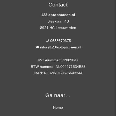
(1920x1080)
Contact
aantal
123laptopscreen.nl
Bleeklaan 4B
8921 HC Leeuwarden
0638670375
info@123laptopscreen.nl
KVK-nummer: 72009047
BTW nummer: NL004271534B83
IBAN: NL32INGB0675643244
Ga naar…
Home