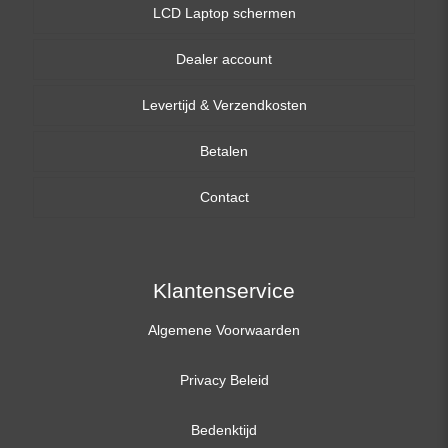
LCD Laptop schermen
Dealer account
13,3 inch
Levertijd & Verzendkosten
14,0 inch
Betalen
15,6 inch
Contact
17,3 inch
Klantenservice
Algemene Voorwaarden
Privacy Beleid
Bedenktijd