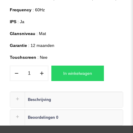
Frequency
: 60Hz
IPS
: Ja
Glansniveau
: Mat
Garantie
: 12 maanden
Touchscreen
: Nee
Lenovo
In winkelwagen
Legion
5
17ACH6
82K000A8MH
Beschrijving
Laptop
LCD
Beoordelingen
0
Scherm
FHD