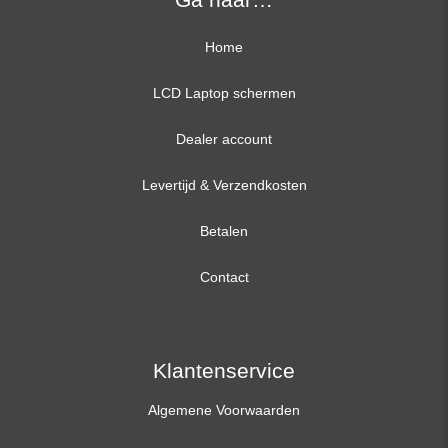
Home
LCD Laptop schermen
Dealer account
13,3 inch
Levertijd & Verzendkosten
14,0 inch
Betalen
15,6 inch
Contact
17,3 inch
Klantenservice
Algemene Voorwaarden