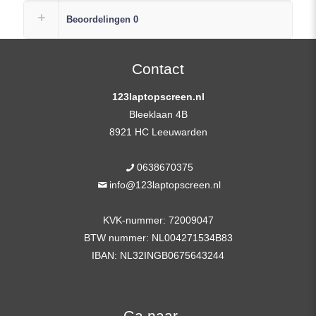
Laptop
Beoordelingen
0
LCD
Scherm
FHD
Contact
1920X1080
123laptopscreen.nl
Mat
Bleeklaan 4B
aantal
8921 HC Leeuwarden
0638670375
info@123laptopscreen.nl
KVK-nummer: 72009047
BTW nummer: NL004271534B83
IBAN: NL32INGB0675643244
Ga naar…