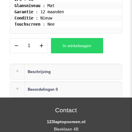
Glansniveau
Garantie
Conditie
Touchscreen
 : Nee
Laptop
In winkelwagen
Scherm
ASUS
VIVOBOOK
17
Beschrijving
X1704ZA-
AU
Beoordelingen
0
SERIES
FHD
(1920x1080)
Contact
aantal
123laptopscreen.nl
Bleeklaan 4B