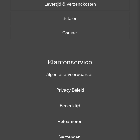
Levertijd & Verzendkosten
14,0 inch
Betalen
15,6 inch
Contact
17,3 inch
Klantenservice
Algemene Voorwaarden
Privacy Beleid
Bedenktijd
Retourneren
Verzenden