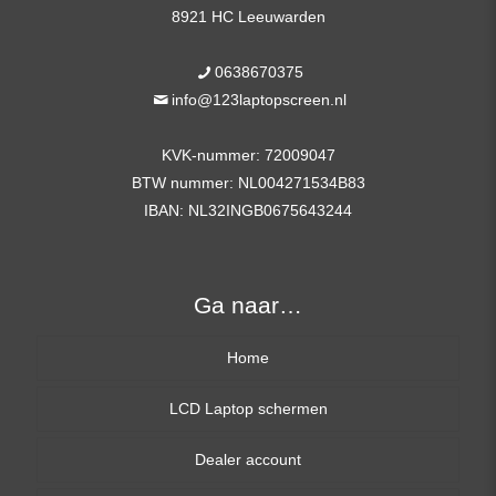
8921 HC Leeuwarden
0638670375
info@123laptopscreen.nl
KVK-nummer: 72009047
BTW nummer: NL004271534B83
IBAN: NL32INGB0675643244
Ga naar…
Home
LCD Laptop schermen
Dealer account
13,3 inch