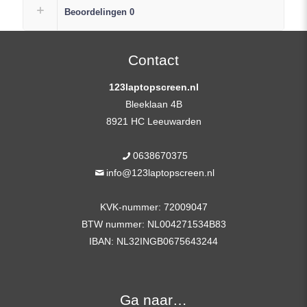
FHD
Beoordelingen
0
(1920×1080)
+
Gratis
Contact
Plak
123laptopscreen.nl
Strip
Bleeklaan 4B
aantal
8921 HC Leeuwarden
0638670375
info@123laptopscreen.nl
KVK-nummer: 72009047
BTW nummer: NL004271534B83
IBAN: NL32INGB0675643244
Ga naar…