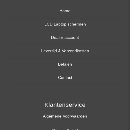
Home
LCD Laptop schermen
Dealer account
13,3 inch
Levertijd & Verzendkosten
14,0 inch
Betalen
15,6 inch
Contact
17,3 inch
Klantenservice
Algemene Voorwaarden