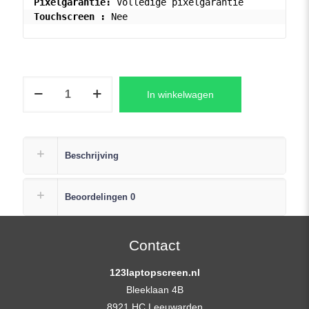
Pixelgarantie: 
Touchscreen :
Laptop
In winkelwagen
LCD
Scherm
17,3"
Full
Beschrijving
HD
Slimline
Beoordelingen
0
Matte
Widescreen
40-
Contact
pins
123laptopscreen.nl
aantal
Bleeklaan 4B
8921 HC Leeuwarden