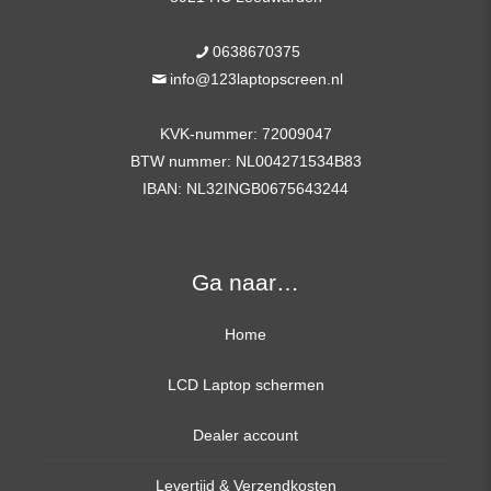
0638670375
info@123laptopscreen.nl
KVK-nummer: 72009047
BTW nummer: NL004271534B83
IBAN: NL32INGB0675643244
Ga naar…
Home
LCD Laptop schermen
Dealer account
13,3 inch
Levertijd & Verzendkosten
14,0 inch