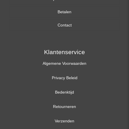
Betalen
15,6 inch
Contact
17,3 inch
Klantenservice
Algemene Voorwaarden
Privacy Beleid
Bedenktijd
Retourneren
Verzenden