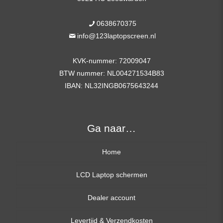
0638670375
info@123laptopscreen.nl
KVK-nummer: 72009047
BTW nummer: NL004271534B83
IBAN: NL32INGB0675643244
Ga naar…
Home
LCD Laptop schermen
Dealer account
13,3 inch
Levertijd & Verzendkosten
14,0 inch