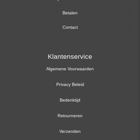
Betalen
15,6 inch
Contact
17,3 inch
Klantenservice
Algemene Voorwaarden
Privacy Beleid
Bedenktijd
Retourneren
Verzenden