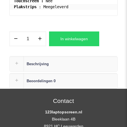
Touchscreen :
Plakstrips
Laptop
In winkelwagen
LCD
Scherm
15,6"
1366x768
Beschrijving
WXGA
HD
Beoordelingen
0
Matte
(Slimline
eDP)
Contact
aantal
123laptopscreen.nl
Bleeklaan 4B
8921 HC Leeuwarden