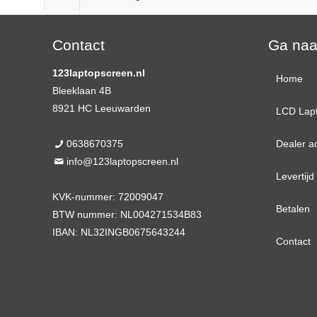
Contact
Ga na
123laptopscreen.nl
Home
Bleeklaan 4B
8921 HC Leeuwarden
LCD Lap
0638670375
Dealer a
13,3 
info@123laptopscreen.nl
Levertij
14,0 
KVK-nummer: 72009047
Betalen
15,6 
BTW nummer: NL004271534B83
IBAN: NL32INGB0675643244
Contact
17,3 