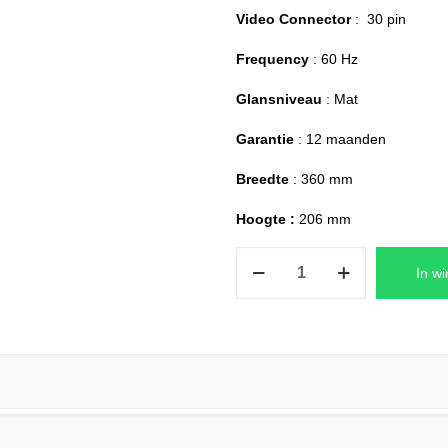
Video Connector
: 30 pin
Frequency
: 60 Hz
Glansniveau
: Mat
Garantie
: 12 maanden
Breedte
: 360 mm
Hoogte :
206 mm
HP
In w
ZBOOK
15
G4
Laptop
Replacement
Scherm
15,6