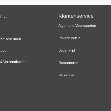
(1920×1080)
Full-
ar…
HD
Klantenservice
Mat
Algemene Voorwaarden
aantal
Privacy Beleid
top schermen
ccount
inch
Bedenktijd
d & Verzendkosten
inch
Retourneren
inch
Verzenden
inch