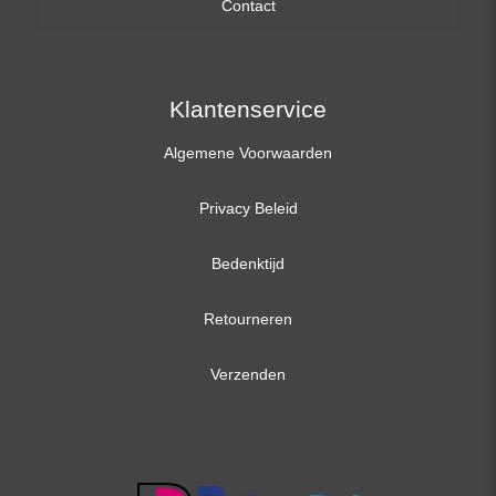
Contact
17,3 inch
Klantenservice
Algemene Voorwaarden
Privacy Beleid
Bedenktijd
Retourneren
Verzenden