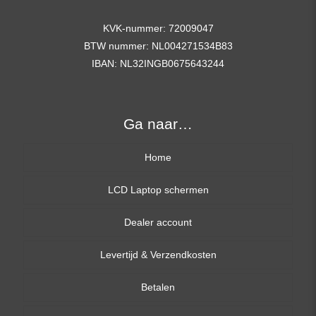
KVK-nummer: 72009047
BTW nummer: NL004271534B83
IBAN: NL32INGB0675643244
Ga naar…
Home
LCD Laptop schermen
Dealer account
13,3 inch
Levertijd & Verzendkosten
14,0 inch
Betalen
15,6 inch