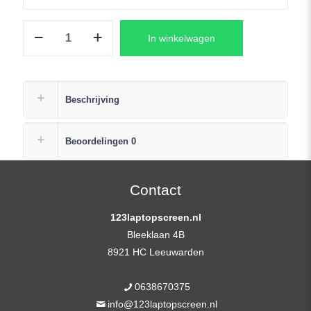
HP
In winkelwagen
PROBOOK
455
G5
Series
Beschrijving
LCD
Scherm
Beoordelingen
0
15,6″
FHD
(1920×1080)
Contact
Mat
123laptopscreen.nl
aantal
Bleeklaan 4B
8921 HC Leeuwarden
0638670375
info@123laptopscreen.nl