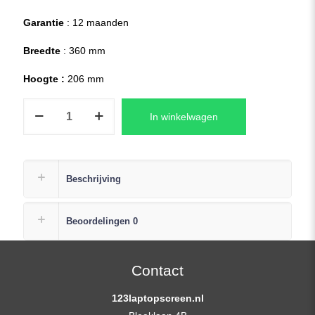
Garantie
: 12 maanden
Breedte
: 360 mm
Hoogte :
206 mm
HP
In winkelwagen
PROBOOK
450
G4
Laptop
Beschrijving
Replacement
Scherm
Beoordelingen
0
15,6
(1920×1080)
Full-
Contact
HD
123laptopscreen.nl
Mat