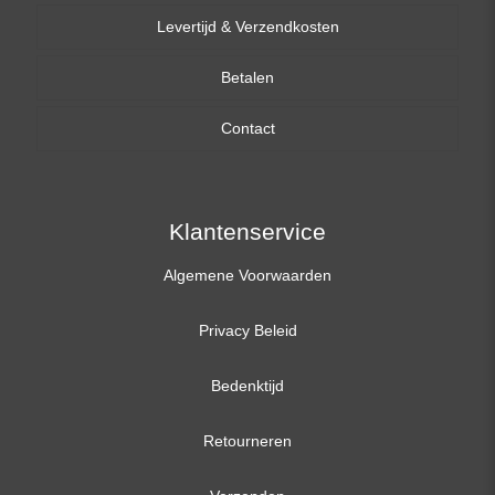
Levertijd & Verzendkosten
14,0 inch
Betalen
15,6 inch
Contact
17,3 inch
Klantenservice
Algemene Voorwaarden
Privacy Beleid
Bedenktijd
Retourneren