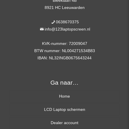
Bleeklaan 4B
aantal
8921 HC Leeuwarden
0638670375
info@123laptopscreen.nl
KVK-nummer: 72009047
BTW nummer: NL004271534B83
IBAN: NL32INGB0675643244
Ga naar…
Home
LCD Laptop schermen
Dealer account
13,3 inch