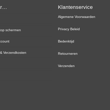
Strip
ar…
aantal
Klantenservice
Algemene Voorwaarden
Privacy Beleid
top schermen
ccount
inch
Bedenktijd
d & Verzendkosten
inch
Retourneren
inch
Verzenden
inch