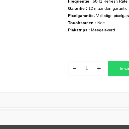
Frequentie
: 60Hz Refresh Rate
Garantie :
12 maanden garantie
Pixelgarantie:
Volledige pixelgar
Touchscreen :
Nee
Plakstrips
: Meegeleverd
HP
In w
PROBOOK
445
G9
Laptop
LCD
Scherm
+
Plak