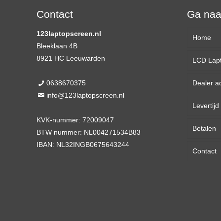
Contact
Ga na
123laptopscreen.nl
Home
Bleeklaan 4B
8921 HC Leeuwarden
LCD Lap
0638670375
Dealer a
13,3 
info@123laptopscreen.nl
Levertij
14,0 
KVK-nummer: 72009047
Betalen
15,6 
BTW nummer: NL004271534B83
IBAN: NL32INGB0675643244
Contact
17,3 