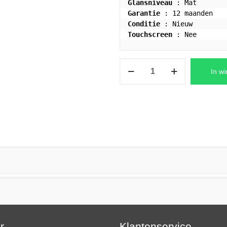
Glansniveau
Garantie
Conditie
Touchscreen
 : Nee
HP
In w
Pavilion
Gaming
17-
cd0009nb
Laptop
LCD
Scherm
FHD
(1920x1080)
Mat
aantal
ar…
Klantenservice