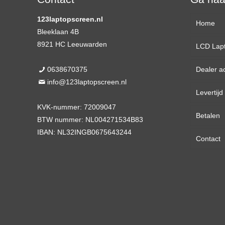
123laptopscreen.nl
Home
Bleeklaan 4B
8921 HC Leeuwarden
LCD Lap
0638670375
Dealer a
13,3 
info@123laptopscreen.nl
Levertij
14,0 
KVK-nummer: 72009047
Betalen
15,6 
BTW nummer: NL004271534B83
IBAN: NL32INGB0675643244
Contact
17,3 