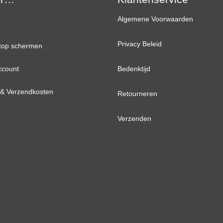
Algemene Voorwaarden
Privacy Beleid
top schermen
ccount
inch
Bedenktijd
d & Verzendkosten
inch
Retourneren
inch
Verzenden
inch