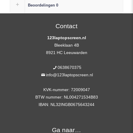
Replacement
Beoordelingen
0
Scherm
FHD
(1920×1080)
Contact
Mat
123laptopscreen.nl
IPS
Bleeklaan 4B
+
8921 HC Leeuwarden
Plak
Strips
0638670375
aantal
info@123laptopscreen.nl
KVK-nummer: 72009047
BTW nummer: NL004271534B83
IBAN: NL32INGB0675643244
Ga naar…