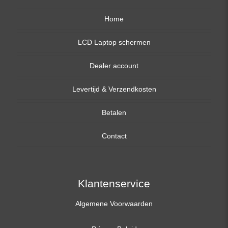
Home
LCD Laptop schermen
Dealer account
13,3 inch
Levertijd & Verzendkosten
14,0 inch
Betalen
15,6 inch
Contact
17,3 inch
Klantenservice
Algemene Voorwaarden