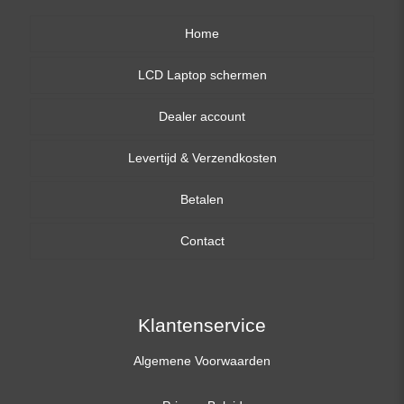
Home
LCD Laptop schermen
Dealer account
13,3 inch
Levertijd & Verzendkosten
14,0 inch
Betalen
15,6 inch
Contact
17,3 inch
Klantenservice
Algemene Voorwaarden