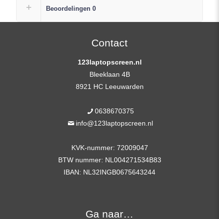
LCD
Beoordelingen
0
Scherm
Replacement
FHD
Contact
(1920×1080)
123laptopscreen.nl
Mat
Bleeklaan 4B
IPS
8921 HC Leeuwarden
+
Plak
0638670375
Strip
info@123laptopscreen.nl
aantal
KVK-nummer: 72009047
BTW nummer: NL004271534B83
IBAN: NL32INGB0675643244
Ga naar…