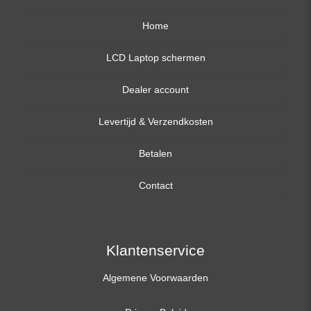
Home
LCD Laptop schermen
Dealer account
13,3 inch
Levertijd & Verzendkosten
14,0 inch
Betalen
15,6 inch
Contact
17,3 inch
Klantenservice
Algemene Voorwaarden