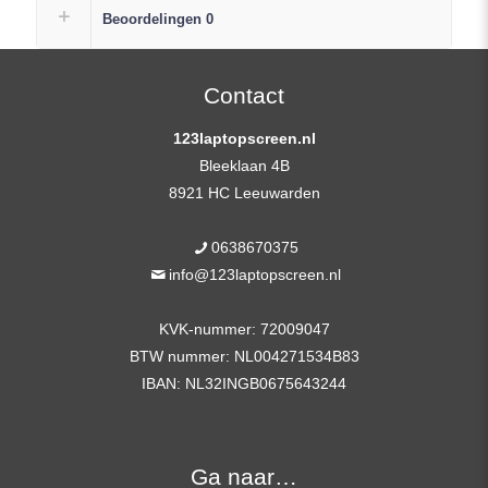
LCD
Beoordelingen
0
Scherm
Replacement
FHD
Contact
(1920×1080)
123laptopscreen.nl
Mat
Bleeklaan 4B
IPS
8921 HC Leeuwarden
+
Plak
0638670375
Strip
info@123laptopscreen.nl
aantal
KVK-nummer: 72009047
BTW nummer: NL004271534B83
IBAN: NL32INGB0675643244
Ga naar…