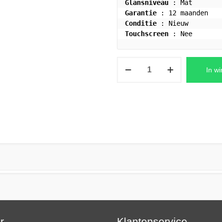
Glansniveau
Garantie
Conditie
Touchscreen
 : Nee
HP
In w
PAVILION
17-
CD1044NB
Laptop
LCD
Scherm
FHD
(1920x1080)
Mat
aantal
ar…
Klantenservice