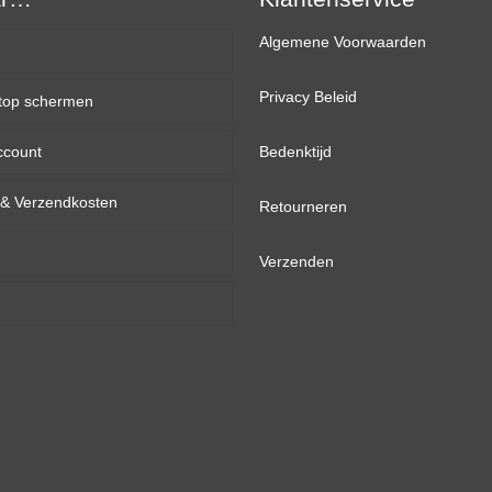
Algemene Voorwaarden
Privacy Beleid
top schermen
ccount
inch
Bedenktijd
d & Verzendkosten
inch
Retourneren
inch
Verzenden
inch