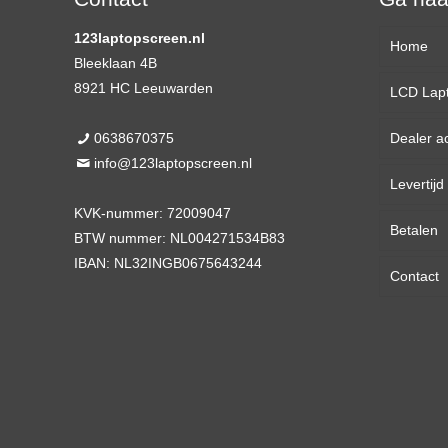
123laptopscreen.nl
Home
Bleeklaan 4B
8921 HC Leeuwarden
LCD Lap
0638670375
Dealer a
13,3 
info@123laptopscreen.nl
Levertij
14,0 
KVK-nummer: 72009047
Betalen
15,6 
BTW nummer: NL004271534B83
IBAN: NL32INGB0675643244
Contact
17,3 