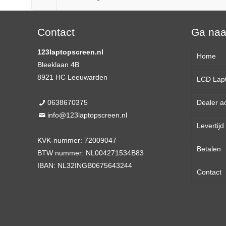
Contact
Ga na
123laptopscreen.nl
Home
Bleeklaan 4B
8921 HC Leeuwarden
LCD Lap
0638670375
Dealer a
13,3 
info@123laptopscreen.nl
Levertij
14,0 
KVK-nummer: 72009047
Betalen
15,6 
BTW nummer: NL004271534B83
IBAN: NL32INGB0675643244
Contact
17,3 