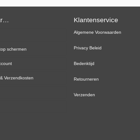
FHD
(1920×1080)
ar…
Mat
Klantenservice
IPS
Algemene Voorwaarden
+
Plak
Privacy Beleid
top schermen
Strip
aantal
ccount
inch
Bedenktijd
d & Verzendkosten
inch
Retourneren
inch
Verzenden
inch