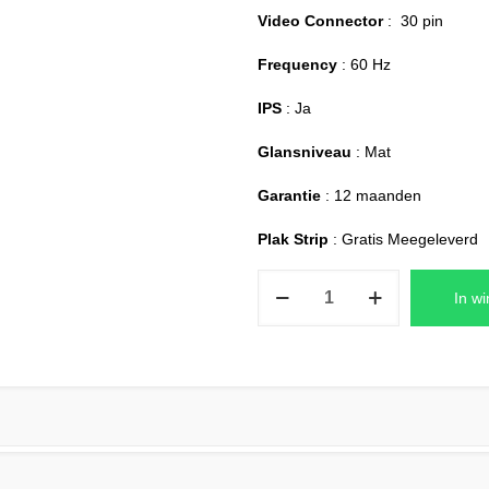
Video Connector
: 30 pin
Frequency
: 60 Hz
IPS
: Ja
Glansniveau
: Mat
Garantie
: 12 maanden
Plak Strip
: Gratis Meegeleverd
HP
In w
Pavilion
15-
eh3051nd
Laptop
LCD
Scherm
Replacement