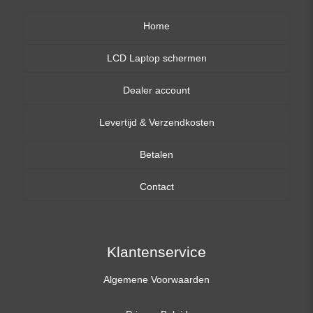
Home
LCD Laptop schermen
Dealer account
13,3 inch
Levertijd & Verzendkosten
14,0 inch
Betalen
15,6 inch
Contact
17,3 inch
Klantenservice
Algemene Voorwaarden