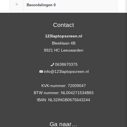
Scherm
Beoordelingen
0
FHD
(1920×1080)
Mat
Contact
IPS
123laptopscreen.nl
Replacement
Bleeklaan 4B
aantal
8921 HC Leeuwarden
0638670375
info@123laptopscreen.nl
KVK-nummer: 72009047
BTW nummer: NL004271534B83
IBAN: NL32INGB0675643244
Ga naar…