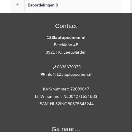
Scherm
Beoordelingen
0
Replacement
FHD
(1920×1080)
Contact
Mat
123laptopscreen.nl
IPS
Bleeklaan 4B
+
8921 HC Leeuwarden
Plak
Strip
0638670375
aantal
info@123laptopscreen.nl
KVK-nummer: 72009047
BTW nummer: NL004271534B83
IBAN: NL32INGB0675643244
Ga naar…