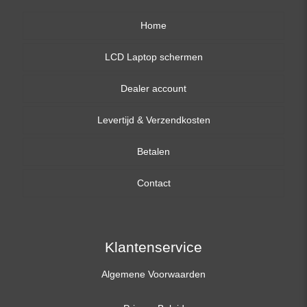
Home
LCD Laptop schermen
Dealer account
13,3 inch
Levertijd & Verzendkosten
14,0 inch
Betalen
15,6 inch
Contact
17,3 inch
Klantenservice
Algemene Voorwaarden