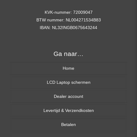
KVK-nummer: 72009047
BTW nummer: NL004271534B83
IBAN: NL32INGB0675643244
Ga naar…
Home
LCD Laptop schermen
Dealer account
13,3 inch
Levertijd & Verzendkosten
14,0 inch
Betalen
15,6 inch