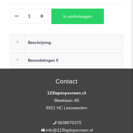
HP
In winkelwagen
ELITEBOOK
850
G2
Laptop
Beschrijving
Scherm
15,6″
Beoordelingen
0
1920×1080
FHD
IPS
Contact
aantal
123laptopscreen.nl
Bleeklaan 4B
8921 HC Leeuwarden
0638670375
info@123laptopscreen.nl