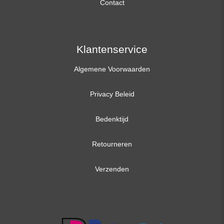
Contact
17,3 inch
Klantenservice
Algemene Voorwaarden
Privacy Beleid
Bedenktijd
Retourneren
Verzenden