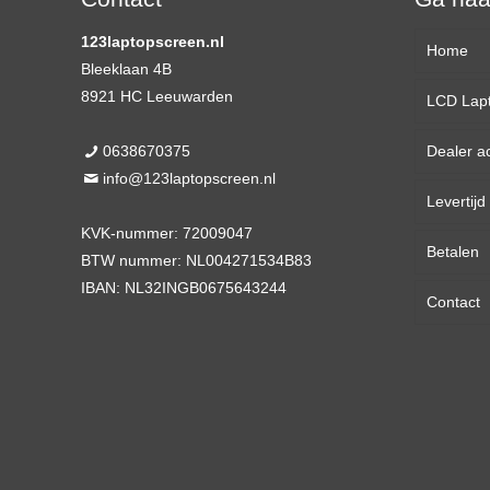
123laptopscreen.nl
Home
Bleeklaan 4B
8921 HC Leeuwarden
LCD Lap
0638670375
Dealer a
13,3 
info@123laptopscreen.nl
Levertij
14,0 
KVK-nummer: 72009047
Betalen
15,6 
BTW nummer: NL004271534B83
IBAN: NL32INGB0675643244
Contact
17,3 