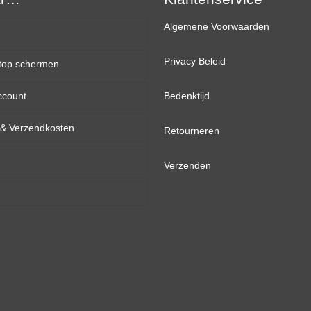
Algemene Voorwaarden
Privacy Beleid
top schermen
ccount
inch
Bedenktijd
d & Verzendkosten
inch
Retourneren
inch
Verzenden
inch