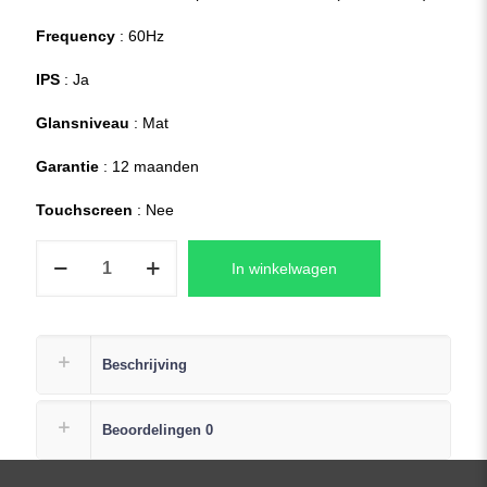
Frequency
: 60Hz
IPS
: Ja
Glansniveau
: Mat
Garantie
: 12 maanden
Touchscreen
: Nee
HP
In winkelwagen
17-
CN0955ND
Laptop
LCD
Beschrijving
Scherm
FHD
Beoordelingen
0
(1920x1080)
Mat