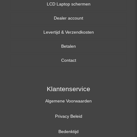
LCD Laptop schermen
Dealer account
13,3 inch
Levertijd & Verzendkosten
14,0 inch
Betalen
15,6 inch
Contact
17,3 inch
Klantenservice
Algemene Voorwaarden
Privacy Beleid
Bedenktijd