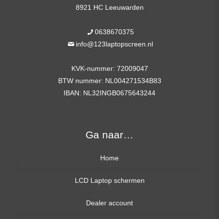
8921 HC Leeuwarden
0638670375
info@123laptopscreen.nl
KVK-nummer: 72009047
BTW nummer: NL004271534B83
IBAN: NL32INGB0675643244
Ga naar…
Home
LCD Laptop schermen
Dealer account
13,3 inch