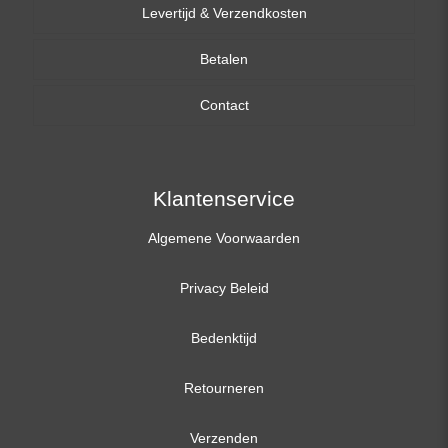
Levertijd & Verzendkosten
14,0 inch
Betalen
15,6 inch
Contact
17,3 inch
Klantenservice
Algemene Voorwaarden
Privacy Beleid
Bedenktijd
Retourneren
Verzenden