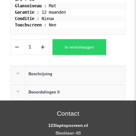
Glansniveau
Garantie
Conditie
Touchscreen
 : Nee
HP
In winkelwagen
17-
CN0230ND
Laptop
LCD
Beschrijving
Scherm
FHD
Beoordelingen
0
(1920x1080)
Mat
aantal
Contact
123laptopscreen.nl
Bleeklaan 4B