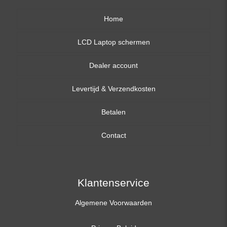
Home
LCD Laptop schermen
Dealer account
13,3 inch
Levertijd & Verzendkosten
14,0 inch
Betalen
15,6 inch
Contact
17,3 inch
Klantenservice
Algemene Voorwaarden