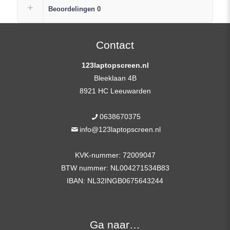
Scherm
Beoordelingen
0
FHD
(1920×1080)
Mat
Contact
IPS
123laptopscreen.nl
+
Bleeklaan 4B
Gratis
8921 HC Leeuwarden
Plak
Strip
0638670375
aantal
info@123laptopscreen.nl
KVK-nummer: 72009047
BTW nummer: NL004271534B83
IBAN: NL32INGB0675643244
Ga naar…