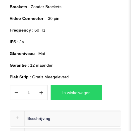
Brackets
: Zonder Brackets
Video Connector
: 30 pin
Frequency
: 60 Hz
IPS
: Ja
Glansniveau
: Mat
Garantie
: 12 maanden
Plak Strip
: Gratis Meegeleverd
HP
In winkelwagen
15s-
fq1613nd
Replacement
Laptop
Beschrijving
LCD