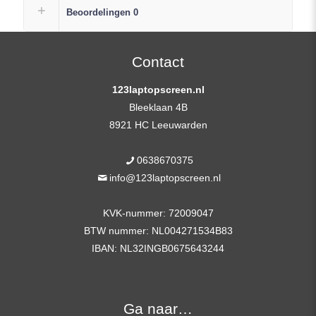
Scherm
Beoordelingen
0
Replacement
FHD
(1920×1080)
Contact
Mat
123laptopscreen.nl
IPS
Bleeklaan 4B
+
8921 HC Leeuwarden
Plak
Strip
0638670375
aantal
info@123laptopscreen.nl
KVK-nummer: 72009047
BTW nummer: NL004271534B83
IBAN: NL32INGB0675643244
Ga naar…