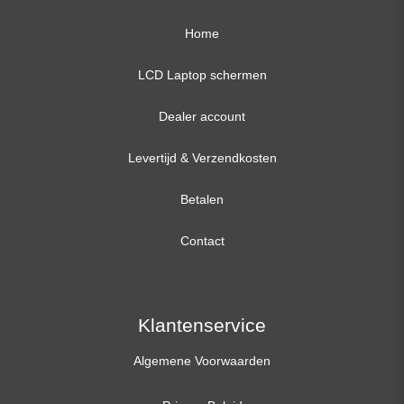
Home
LCD Laptop schermen
Dealer account
13,3 inch
Levertijd & Verzendkosten
14,0 inch
Betalen
15,6 inch
Contact
17,3 inch
Klantenservice
Algemene Voorwaarden