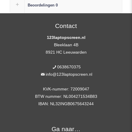
FHD
Beoordelingen
0
(1920×1080)
Mat
IPS
Contact
+
123laptopscreen.nl
Plak
Bleeklaan 4B
Strips
8921 HC Leeuwarden
aantal
0638670375
info@123laptopscreen.nl
KVK-nummer: 72009047
BTW nummer: NL004271534B83
IBAN: NL32INGB0675643244
Ga naar…