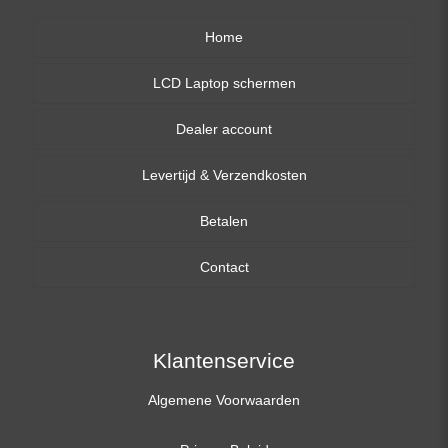
Home
LCD Laptop schermen
Dealer account
13,3 inch
Levertijd & Verzendkosten
14,0 inch
Betalen
15,6 inch
Contact
17,3 inch
Klantenservice
Algemene Voorwaarden