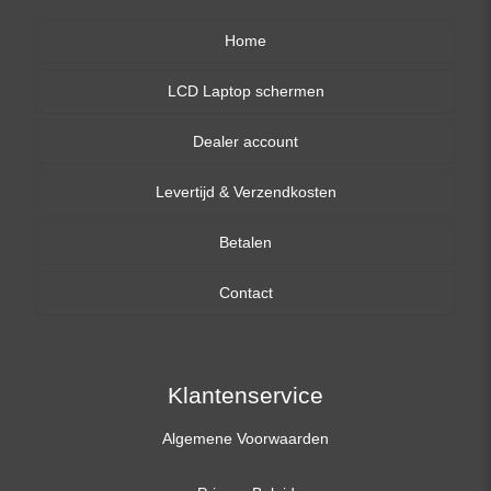
Home
LCD Laptop schermen
Dealer account
13,3 inch
Levertijd & Verzendkosten
14,0 inch
Betalen
15,6 inch
Contact
17,3 inch
Klantenservice
Algemene Voorwaarden