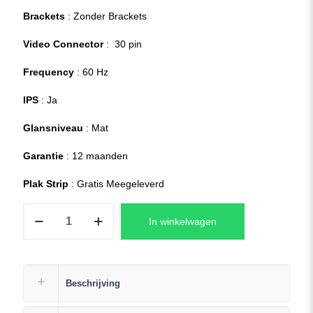
Brackets
: Zonder Brackets
Video Connector
: 30 pin
Frequency
: 60 Hz
IPS
: Ja
Glansniveau
: Mat
Garantie
: 12 maanden
Plak Strip
: Gratis Meegeleverd
HP
In winkelwagen
15s-
eq2518nd
Replacement
Laptop
Beschrijving
LCD