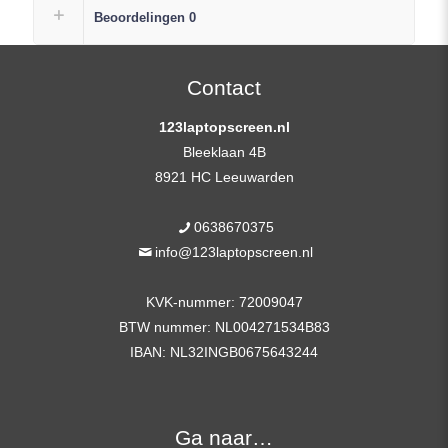
Scherm
Beoordelingen
0
FHD
(1920×1080)
+
Contact
Gratis
123laptopscreen.nl
Plak
Bleeklaan 4B
Strip
8921 HC Leeuwarden
aantal
0638670375
info@123laptopscreen.nl
KVK-nummer: 72009047
BTW nummer: NL004271534B83
IBAN: NL32INGB0675643244
Ga naar…