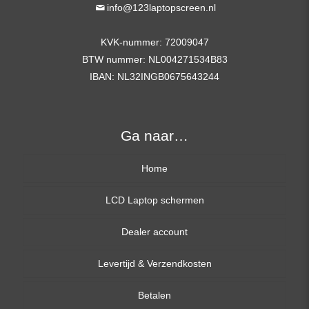
info@123laptopscreen.nl
KVK-nummer: 72009047
BTW nummer: NL004271534B83
IBAN: NL32INGB0675643244
Ga naar…
Home
LCD Laptop schermen
Dealer account
13,3 inch
Levertijd & Verzendkosten
14,0 inch
Betalen
15,6 inch