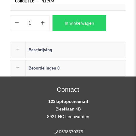
Conditie
 : Nieuw
Dell
In winkelwagen
PRECISION
17
7760
Laptop
Beschrijving
Scherm
17,3″
Beoordelingen
0
1920×1080
Full-
HD
Contact
aantal
123laptopscreen.nl
Bleeklaan 4B
8921 HC Leeuwarden
0638670375