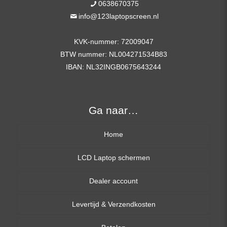
0638670375
info@123laptopscreen.nl
KVK-nummer: 72009047
BTW nummer: NL004271534B83
IBAN: NL32INGB0675643244
Ga naar…
Home
LCD Laptop schermen
Dealer account
13,3 inch
Levertijd & Verzendkosten
14,0 inch