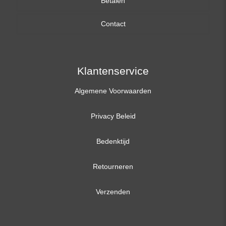
Betalen
15,6 inch
Contact
17,3 inch
Klantenservice
Algemene Voorwaarden
Privacy Beleid
Bedenktijd
Retourneren
Verzenden