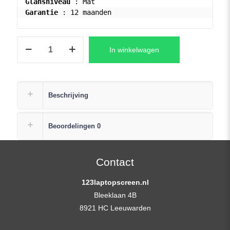
Glansniveau
Garantie
 : 12 maanden
B173RTN03.0
In winkelwagen
LCD
Scherm
17,3″
1600×900
Beschrijving
Slimline
Matte
Beoordelingen
0
Widescreen
eDP
aantal
Contact
123laptopscreen.nl
Bleeklaan 4B
8921 HC Leeuwarden